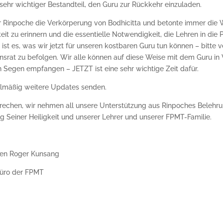
n sehr wichtiger Bestandteil, den Guru zur Rückkehr einzuladen.
r Rinpoche die Verkörperung von Bodhicitta und betonte immer die W
it zu erinnern und die essentielle Notwendigkeit, die Lehren in die P
ist es, was wir jetzt für unseren kostbaren Guru tun können – bitte v
srat zu befolgen. Wir alle können auf diese Weise mit dem Guru in
n Segen empfangen – JETZT ist eine sehr wichtige Zeit dafür.
lmäßig weitere Updates senden.
rechen, wir nehmen all unsere Unterstützung aus Rinpoches Belehr
g Seiner Heiligkeit und unserer Lehrer und unserer FPMT-Familie.
en Roger Kunsang
Büro der FPMT