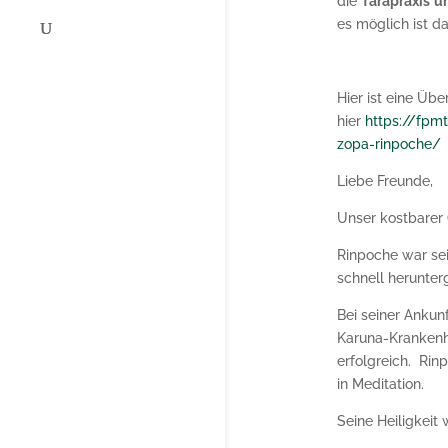
die
Tarapraxis
u
es möglich ist d
Hier ist eine Üb
hier
https://fp
zopa-rinpoche/
Liebe Freunde,
Unser kostbarer 
Rinpoche war se
schnell herunte
Bei seiner Ankun
Karuna-Krankenha
erfolgreich. Rin
in Meditation.
Seine Heiligkeit