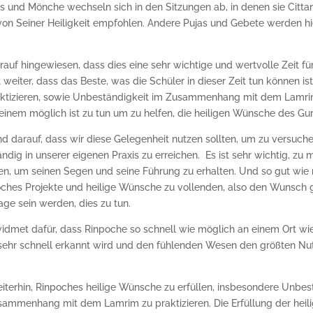
 und Mönche wechseln sich in den Sitzungen ab, in denen sie Citta
von Seiner Heiligkeit empfohlen. Andere Pujas und Gebete werden hi
rauf hingewiesen, dass dies eine sehr wichtige und wertvolle Zeit fü
et weiter, dass das Beste, was die Schüler in dieser Zeit tun können is
raktizieren, sowie Unbeständigkeit im Zusammenhang mit dem Lamr
 einem möglich ist zu tun um zu helfen, die heiligen Wünsche des Guru
d darauf, dass wir diese Gelegenheit nutzen sollten, um zu versuch
ndig in unserer eigenen Praxis zu erreichen. Es ist sehr wichtig, zu 
n, um seinen Segen und seine Führung zu erhalten. Und so gut wie
ches Projekte und heilige Wünsche zu vollenden, also den Wunsch g
Lage sein werden, dies zu tun.
widmet dafür, dass Rinpoche so schnell wie möglich an einem Ort w
 sehr schnell erkannt wird und den fühlenden Wesen den größten Nu
eiterhin, Rinpoches heilige Wünsche zu erfüllen, insbesondere Unbes
usammenhang mit dem Lamrim zu praktizieren. Die Erfüllung der hei