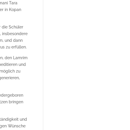
mani Tara
er in Kopan
r die Schüler
t, insbesondere
im, und dann
s zu erfüllen.
en, den Lamrim
meditieren und
 möglich zu
enerieren,
iedergeboren
tzen bringen
tändigkeit und
ligen Wünsche