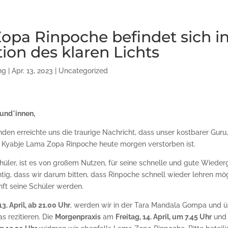
opa Rinpoche befindet sich in
ion des klaren Lichts
ng
|
Apr. 13, 2023
|
Uncategorized
und*innen,
den erreichte uns die traurige Nachricht, dass unser kostbarer Guru
ter Kyabje Lama Zopa Rinpoche heute morgen verstorben ist.
chüler, ist es von großem Nutzen, für seine schnelle und gute Wieder
chtig, dass wir darum bitten, dass Rinpoche schnell wieder lehren m
nft seine Schüler werden.
3. April, ab 21.00 Uhr
, werden wir in der Tara Mandala Gompa und 
 rezitieren. Die
Morgenpraxis
am
Freitag, 14. April, um 7.45 Uhr
und