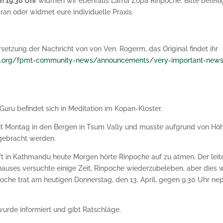
m 19.30 Uhr
widmen wir ebenfalls Lama Zopa Rinpoche. Bitte beteil
aran oder widmet eure individuelle Praxis.
ersetzung der Nachricht von von Ven. Rogerm, das Original findet ihr
mt.org/fpmt-community-news/announcements/very-important-news
Guru befindet sich in Meditation im Kopan-Kloster.
it Montag in den Bergen in Tsum Vally und musste aufgrund von Hö
rgebracht werden.
ft in Kathmandu heute Morgen hörte Rinpoche auf zu atmen. Der leit
uses versuchte einige Zeit, Rinpoche wiederzubeleben, aber dies w
poche trat am heutigen Donnerstag, den 13. April, gegen 9.30 Uhr nep
 wurde informiert und gibt Ratschläge.