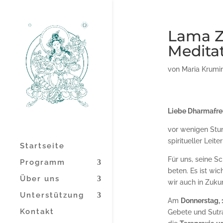
Lama Z
Meditat
von
Maria Krumi
Liebe Dharmafre
vor wenigen Stun
spiritueller Lei
Startseite
Für uns, seine S
Programm
beten. Es ist wi
Über uns
wir auch in Zuku
Unterstützung
Am
Donnerstag, 1
Kontakt
Gebete und Sutras