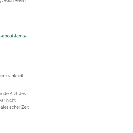
igt euch wenn
-about-lama-
henkrankheit
ende Arzt des
ar nicht
alesischer Zeit